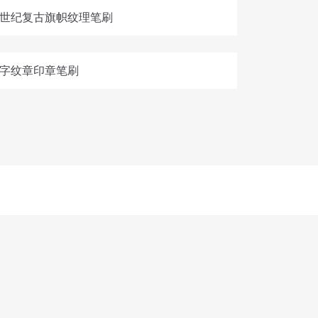
刷丨中世纪复古旗帜纹理笔刷
丨十字纹章印章笔刷