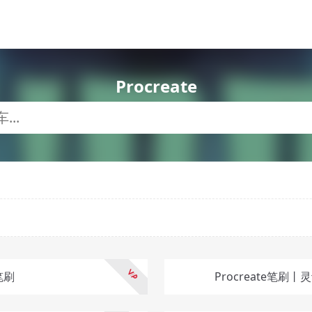
Procreate
笔刷
Procreate笔刷