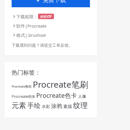
下载权限：
全站VIP
软件|Procreate
格式|.brushset
下载遇到问题？请提交工单反馈。
热门标签：
Procreate笔刷
Procreate教程
Procreate色卡
人像
Procreate纸张
纹理
元素
手绘
涂鸦
素描
水彩