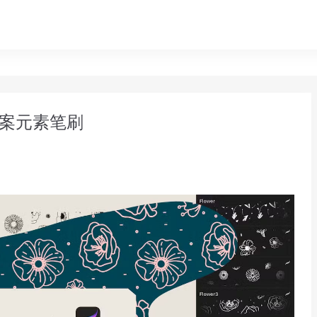
卉图案元素笔刷