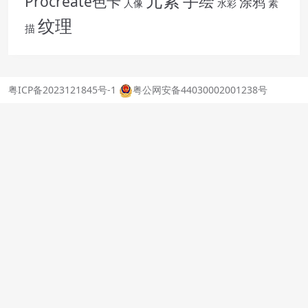
元素
手绘
Procreate色卡
涂鸦
素
人像
水彩
纹理
描
粤ICP备2023121845号-1
粤公网安备44030002001238号