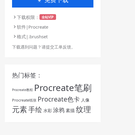
下载权限：
全站VIP
软件|Procreate
格式|.brushset
下载遇到问题？请提交工单反馈。
热门标签：
Procreate笔刷
Procreate教程
Procreate色卡
人像
Procreate纸张
纹理
元素
手绘
涂鸦
素描
水彩