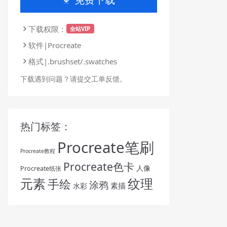
下载权限：
全站VIP
软件|Procreate
格式|.brushset/.swatches
下载遇到问题？请提交工单反馈。
热门标签：
Procreate笔刷
Procreate教程
Procreate色卡
人像
Procreate纸张
纹理
元素
手绘
涂鸦
素描
水彩