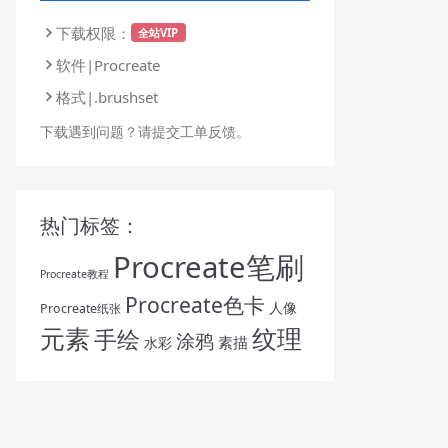
下载权限：
全站VIP
软件|Procreate
格式|.brushset
下载遇到问题？请提交工单反馈。
热门标签：
Procreate笔刷
Procreate教程
Procreate色卡
人像
Procreate纸张
纹理
元素
手绘
涂鸦
素描
水彩