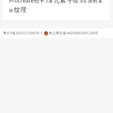
元素
手绘
Procreate色卡
涂鸦
素
人像
水彩
纹理
描
粤ICP备2023121845号-1
粤公网安备44030002001238号