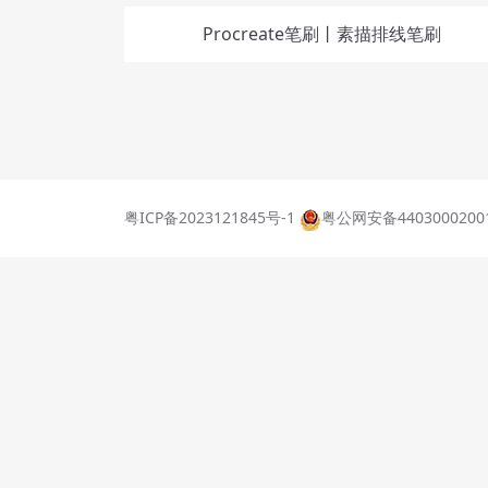
Procreate笔刷丨素描排线笔刷
粤ICP备2023121845号-1
粤公网安备4403000200