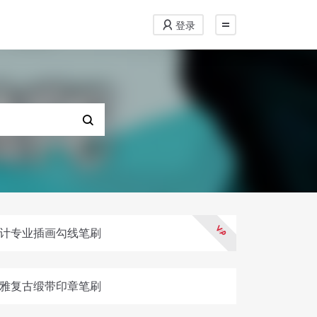
登录
刷丨设计专业插画勾线笔刷
刷丨典雅复古缎带印章笔刷